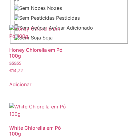
Nozes
Pesticidas
Açúcar Adicionado
Soja
Honey Chlorella em Pó
100g
Avaliação
€
14,72
5.00
de 5
Adicionar
White Chlorella em Pó
100g