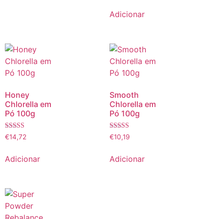
Adicionar
Honey
Smooth
Chlorella em
Chlorella em
Pó 100g
Pó 100g
Avaliação
Avaliação
€
14,72
€
10,19
5.00
5.00
de 5
de 5
Adicionar
Adicionar