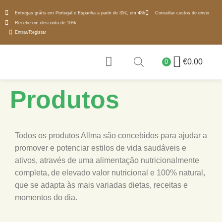
Entregas grátis em Portugal e Espanha a partir de 35€, em 48h
Consultar custos de envio
Recebe um desconto de 10%
Entrar/Registar
€
0,00
0
PORQUÊ MICROALGAS
Produtos
Todos os produtos Allma são concebidos para ajudar a
promover e potenciar estilos de vida saudáveis e
ativos, através de uma alimentação nutricionalmente
completa, de elevado valor nutricional e 100% natural,
que se adapta às mais variadas dietas, receitas e
momentos do dia.