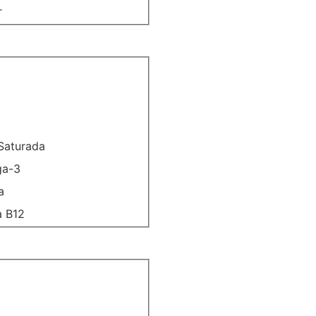
r
Saturada
ga-3
a
a B12