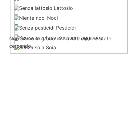
Lattosio
Noci
Pesticidi
Zucchero aggiunto
Non siamo in grado di trovare ciò che state
cercando.
Soia