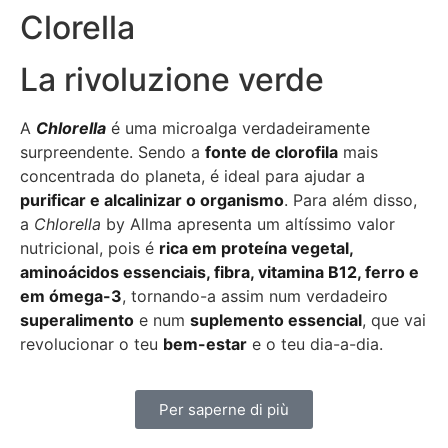
Clorella
La rivoluzione verde
A
Chlorella
é uma microalga verdadeiramente
surpreendente. Sendo a
fonte de clorofila
mais
concentrada do planeta, é ideal para ajudar a
purificar e alcalinizar o organismo
. Para além disso,
a
Chlorella
by Allma apresenta um altíssimo valor
nutricional, pois é
rica em proteína vegetal,
aminoácidos essenciais, fibra, vitamina B12, ferro e
em ómega-3
, tornando-a assim num verdadeiro
superalimento
e num
suplemento essencial
, que vai
revolucionar o teu
bem-estar
e o teu dia-a-dia.
Per saperne di più