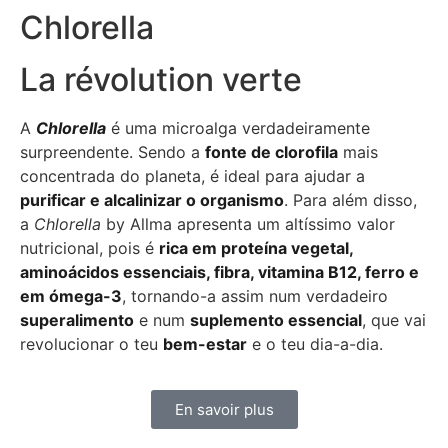
Chlorella
La révolution verte
A
Chlorella
é uma microalga verdadeiramente
surpreendente. Sendo a
fonte de clorofila
mais
concentrada do planeta, é ideal para ajudar a
purificar e alcalinizar o organismo
. Para além disso,
a
Chlorella
by Allma apresenta um altíssimo valor
nutricional, pois é
rica em proteína vegetal,
aminoácidos essenciais, fibra, vitamina B12, ferro e
em ómega-3
, tornando-a assim num verdadeiro
superalimento
e num
suplemento essencial
, que vai
revolucionar o teu
bem-estar
e o teu dia-a-dia.
En savoir plus