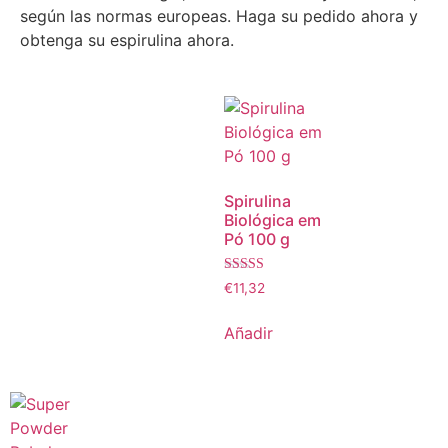
según las normas europeas. Haga su pedido ahora y
obtenga su espirulina ahora.
Spirulina
Biológica em
Pó 100 g
Valoración
€
11,32
4,25
sobre 5
Añadir