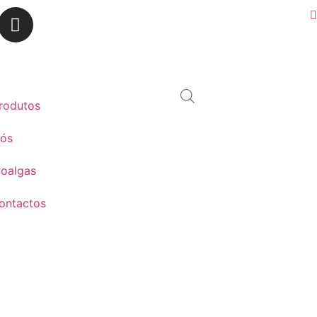
rodutos
nós
roalgas
ontactos