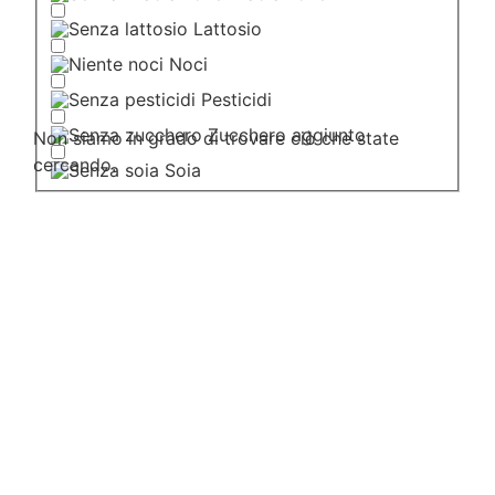
Lattosio
Noci
Pesticidi
Zucchero aggiunto
Non siamo in grado di trovare ciò che state
cercando.
Soia