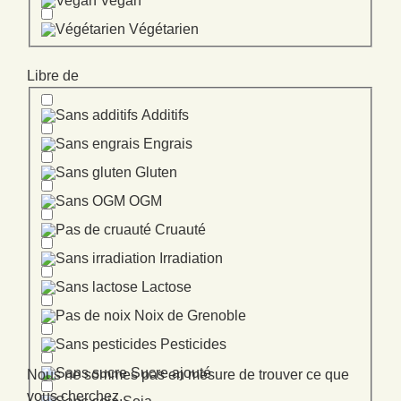
Vegan
Végétarien
Libre de
Additifs
Engrais
Gluten
OGM
Cruauté
Irradiation
Lactose
Noix de Grenoble
Pesticides
Sucre ajouté
Nous ne sommes pas en mesure de trouver ce que
vous cherchez.