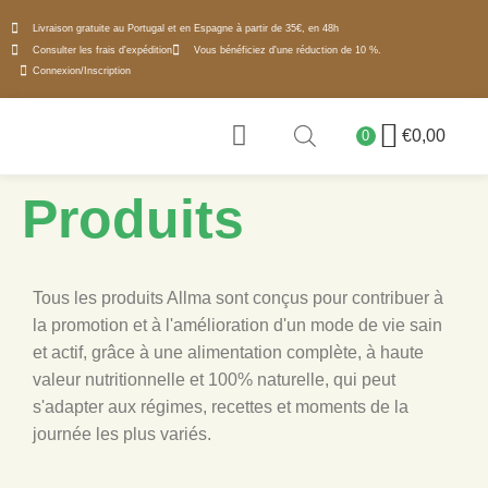
Livraison gratuite au Portugal et en Espagne à partir de 35€, en 48h
Consulter les frais d'expédition
Vous bénéficiez d'une réduction de 10 %.
Connexion/Inscription
€
0,00
0
A PROPOS DE NOUS
POURQUOI LES MICROALGUES
Produits
Tous les produits Allma sont conçus pour contribuer à
la promotion et à l'amélioration d'un mode de vie sain
et actif, grâce à une alimentation complète, à haute
valeur nutritionnelle et 100% naturelle, qui peut
s'adapter aux régimes, recettes et moments de la
journée les plus variés.