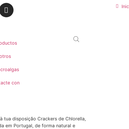
Ini
oductos
otros
icroalgas
acte con
à tua disposição Crackers de Chlorella,
da em Portugal, de forma natural e