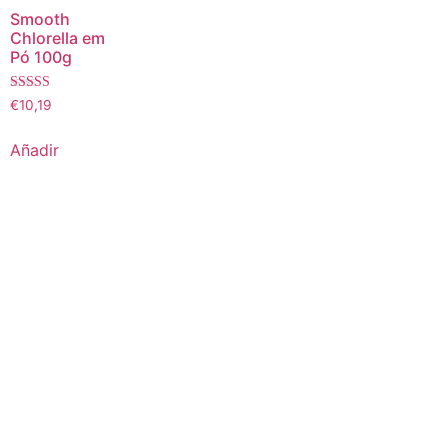
Smooth
Chlorella em
Pó 100g
Valoración
€
10,19
5,00
sobre 5
Añadir