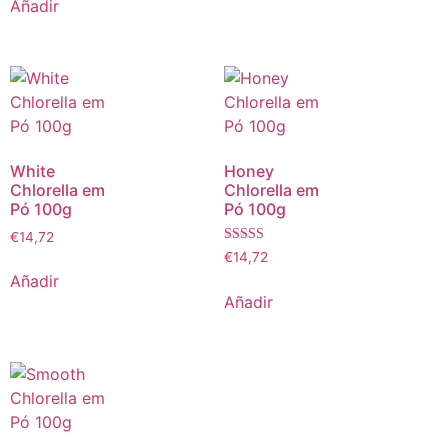
Añadir
White
Honey
Chlorella em
Chlorella em
Pó 100g
Pó 100g
€
14,72
Valoración
€
14,72
5,00
Añadir
sobre 5
Añadir