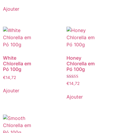
Ajouter
White
Honey
Chlorella em
Chlorella em
Pó 100g
Pó 100g
€
14,72
Note
€
14,72
5.00
Ajouter
sur 5
Ajouter