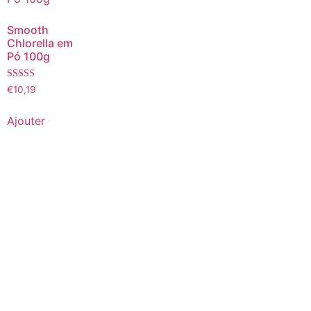
Smooth
Chlorella em
Pó 100g
Note
€
10,19
5.00
sur 5
Ajouter