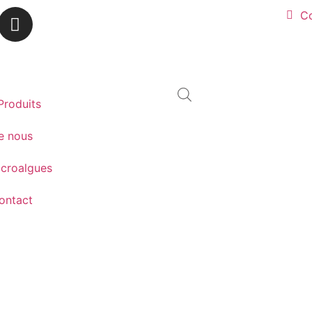
Co
Produits
e nous
icroalgues
ontact