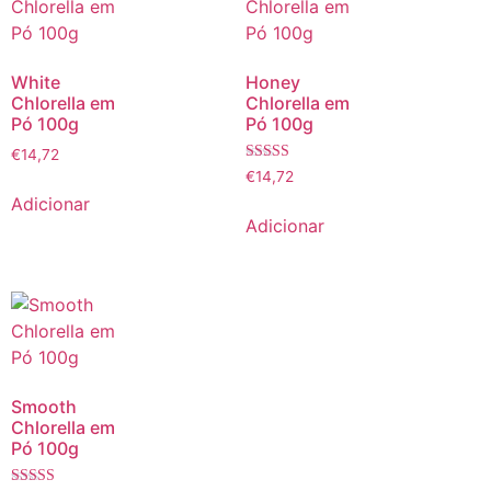
White
Honey
Chlorella em
Chlorella em
Pó 100g
Pó 100g
€
14,72
Avaliação
€
14,72
5.00
Adicionar
de 5
Adicionar
Smooth
Chlorella em
Pó 100g